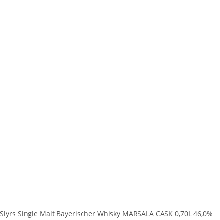
Slyrs Single Malt Bayerischer Whisky MARSALA CASK 0,70L 46,0%