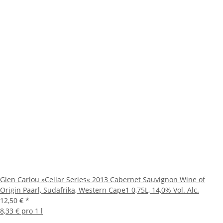
Glen Carlou »Cellar Series« 2013 Cabernet Sauvignon Wine of
Origin Paarl, Sudafrika, Western Cape1 0,75L, 14,0% Vol. Alc.
12,50 €
*
8,33 € pro 1 l