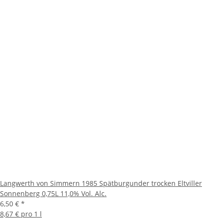
Langwerth von Simmern 1985 Spätburgunder trocken Eltviller
Sonnenberg 0,75L 11,0% Vol. Alc.
6,50 €
*
8,67 € pro 1 l